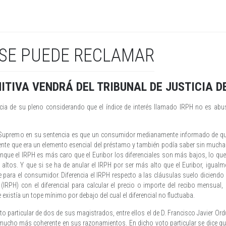
 SE PUEDE RECLAMAR
ITIVA VENDRÁ DEL TRIBUNAL DE JUSTICIA D
cia de su pleno considerando que el índice de interés llamado IRPH no es abusi
 Supremo en su sentencia es que un consumidor medianamente informado de que
nte que era un elemento esencial del préstamo y también podía saber sin mucha d
nque el IRPH es más caro que el Euribor los diferenciales son más bajos, lo que 
altos. Y que si se ha de anular el IRPH por ser más alto que el Euribor, igual
 para el consumidor. Diferencia el IRPH respecto a las cláusulas suelo diciendo
(IRPH) con el diferencial para calcular el precio o importe del recibo mensual,
xistía un tope mínimo por debajo del cual el diferencial no fluctuaba.
oto particular de dos de sus magistrados, entre ellos el de D. Francisco Javier
mucho más coherente en sus razonamientos. En dicho voto particular se dice qu