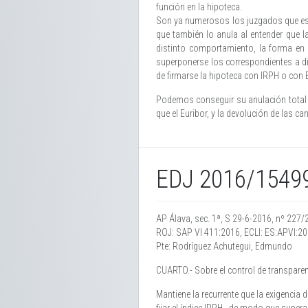
función en la hipoteca.
Son ya numerosos los juzgados que está
que también lo anula al entender que l
distinto comportamiento, la forma en 
superponerse los correspondientes a di
de firmarse la hipoteca con IRPH o con E
Podemos conseguir su anulación total o 
que el Euribor, y la devolución de las 
EDJ 2016/1549
AP Álava, sec. 1ª, S 29-6-2016, nº 227/
ROJ: SAP VI 411:2016, ECLI: ES:APVI:2
Pte: Rodríguez Achutegui, Edmundo
CUARTO.- Sobre el control de transpare
Mantiene la recurrente que la exigencia d