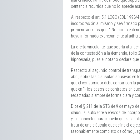
fijar el índice IRPH , de modo que super
sentencia recurrida que no lo aprecie así
Al respecto el art. 5.1 LCGC (EDL 1998/
incorporación al mismo y sea firmado p
previene además que: " No podrá entend
haya informado expresamente al adherent
La oferta vinculante, que podría atende
de la contestación a la demanda, folio 
hipotecaria, pues el notario declara que 
Respecto al segundo control de transpar
abril, sobre las cláusulas abusivas en 
que el consumidor debe contar con la pos
que en "- los casos de contratos en que
redactadas siempre de forma clara y co
Dice el § 211 de la STS de 9 de mayo de
cláusula, suficiente a efectos de incorp
y, en concreto, para impedir que se ana
trata de una cláusula que define el objet
razonablemente completo de cómo juega