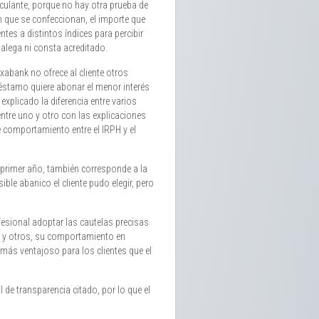
nculante, porque no hay otra prueba de
n que se confeccionan, el importe que
tes a distintos índices para percibir
 alega ni consta acreditado.
xabank no ofrece al cliente otros
réstamo quiere abonar el menor interés
xplicado la diferencia entre varios
entre uno y otro con las explicaciones
de comportamiento entre el IRPH y el
el primer año, también corresponde a la
sible abanico el cliente pudo elegir, pero
fesional adoptar las cautelas precisas
ido y otros, su comportamiento en
 más ventajoso para los clientes que el
de transparencia citado, por lo que el