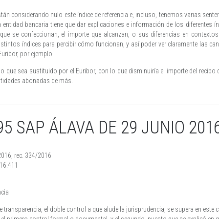
n considerando nulo este índice de referencia e, incluso, tenemos varias sentenc
a entidad bancaria tiene que dar explicaciones e información de los diferentes í
que se confeccionan, el importe que alcanzan, o sus diferencias en contextos 
stintos índices para percibir cómo funcionan, y así poder ver claramente las 
uribor, por ejemplo.
que sea sustituido por el Euribor, con lo que disminuiría el importe del recibo 
cantidades abonadas de más.
95 SAP ÁLAVA DE 29 JUNIO 201
2016, rec. 334/2016
016:411
ncia
e transparencia, el doble control a que alude la jurisprudencia, se supera en este 