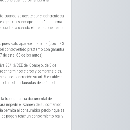
qué consistía, reprochando a la
ato cuando se acepte por el adherente su
nes generales incorporadas ". La norma
al contrato cuando el predisponente no
s pues sólo aparece una firma (doc. nº 3
 del controvertido préstamo con garantía
37 de ésta, 63 de los autos).
tiva 93/13/CEE del Consejo, de 5 de
rse en términos claros y comprensibles,
n esa consideración su art. 5 establece
crito, estas cláusulas deberán estar
 la transparencia documental de la
 para impedir el examen de su contenido
da permita al consumidor percibir que se
ón de pago y tener un conocimiento real y