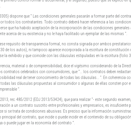
a el primero control formal o documental, y el segundo, puesto que se explicó en 
.
43305) dispone que " Las condiciones generales pasarán a formar parte del contr
or todos los contratantes. Todo contrato deberá hacer referencia a las condicio
erse que ha habido aceptación de la incorporación de las condiciones generales 
e acerca de su existencia y no le haya facilitado un ejemplar de las mismas ".
r ese requisito de transparencia formal, no consta signada por ambos prestatario
230 de los autos), ni tampoco aparece incorporada a la escritura de constitución
se la exhibido y que coincide con las cláusulas estipuladas en la escritura (folio 
encia, material o de comprensibilidad, dice el vigésimo considerando de la Direc
los contratos celebrados con consumidores, que "... los contratos deben redacta
ibilidad real de tener conocimiento de todas las cláusulas... ". En coherencia co
 todas las cláusulas propuestas al consumidor o algunas de ellas consten por es
mprensible ".
 2013, rec. 485/2012 (EDJ 2013/53424), que para realizar "- este segundo examen,
oración a un contrato suscrito entre profesionales y empresarios, es insuficiente
lice si se trata de condiciones abusivas. Es preciso que la información suministra
o principal del contrato, que incide o puede incidir en el contenido de su obligaci
 o puede jugar en la economía del contrato ".