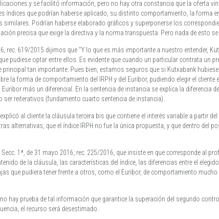
icaciones y se facilitó información, pero no hay otra constancia que la oferta vi
tes índices que podrían haberse aplicado, su distinto comportamiento, la forma e
s similares. Podrían haberse elaborado gráficos y superponerse los correspondien
ción precisa que exige la directiva y la norma transpuesta. Pero nada de esto se
6, rec. 619/2015 dijimos que "Y lo que es más importante a nuestro entender, Kut
 que pudiese optar entre ellos. Es evidente que cuando un particular contrata un p
principal tan importante. Pues bien, estamos seguros que si Kutxabank hubiese e
re la forma de comportamiento del IRPH y del Euribor, pudiendo elegir el cliente 
 Euribor más un diferencial. En la sentencia de instancia se explica la diferencia 
 ser reiterativos (fundamento cuarto sentencia de instancia).
licó al cliente la cláusula tercera bis que contiene el interés variable a partir d
otras alternativas, que el índice IRPH no fue la única propuesta, y que dentro del po
 Secc. 1ª, de 31 mayo 2016, rec. 225/2016, que insiste en que corresponde al pro
enido de la cláusula, las características del índice, las diferencias entre el eleg
ntajas que pudiera tener frente a otros, como el Euribor, de comportamiento mucho
no hay prueba de tal información que garantice la superación del segundo control 
uencia, el recurso será desestimado.