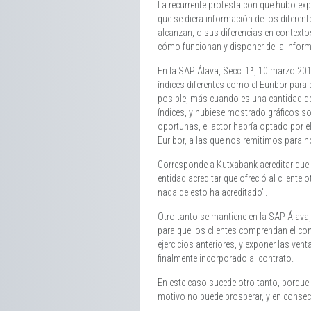
La recurrente protesta con que hubo expl
que se diera información de los diferen
alcanzan, o sus diferencias en contexto
cómo funcionan y disponer de la informa
En la SAP Álava, Secc. 1ª, 10 marzo 201
índices diferentes como el Euribor para
posible, más cuando es una cantidad de 
índices, y hubiese mostrado gráficos sob
oportunas, el actor habría optado por el
Euribor, a las que nos remitimos para no
Corresponde a Kutxabank acreditar que exp
entidad acreditar que ofreció al cliente 
nada de esto ha acreditado".
Otro tanto se mantiene en la SAP Álava,
para que los clientes comprendan el cont
ejercicios anteriores, y exponer las ve
finalmente incorporado al contrato.
En este caso sucede otro tanto, porque 
motivo no puede prosperar, y en consec