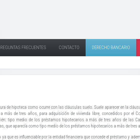
PREGUNTAS FRECUENTES
CONTACTO
DERECHO BANCARIO
ura de hipoteca como ocurre con las cláusulas suelo. Suele aparecer en la cláusul
a más de tres años, para adquisición de vivienda libre, concedidos por el C
mbién: tipo medio de los préstamos hipotecarios a más de tres años de las Ca
ias, que aparecía como tipo medio de los préstamos hipotecarios a más de tres a
lo ya que es influenciable por la entidad financiera que concede el préstamo y 