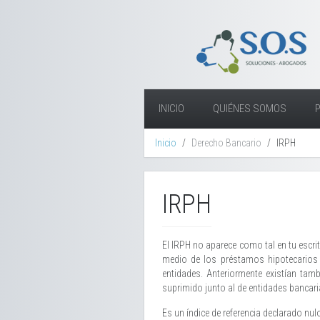
INICIO
QUIÉNES SOMOS
Inicio
Derecho Bancario
IRPH
IRPH
El IRPH no aparece como tal en tu escrit
medio de los préstamos hipotecarios 
entidades. Anteriormente existían ta
suprimido junto al de entidades bancar
Es un índice de referencia declarado nu